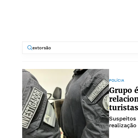
POLÍCIA
Grupo é
relacio
turista
Suspeitos 
realização