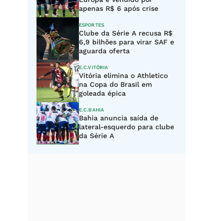
apenas R$ 6 após crise
ESPORTES
Clube da Série A recusa R$
6,9 bilhões para virar SAF e
aguarda oferta
E.C.VITÓRIA
Vitória elimina o Athletico
na Copa do Brasil em
goleada épica
E.C.BAHIA
Bahia anuncia saída de
lateral-esquerdo para clube
da Série A