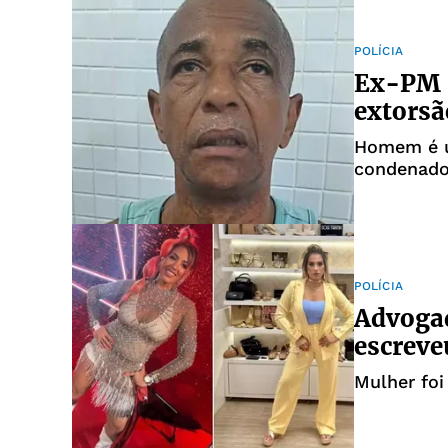
POLÍCIA
Ex-PM 
extorsã
Homem é um
condenado
POLÍCIA
Advogad
escreve
Mulher foi