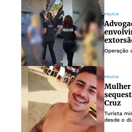
POLÍCIA
Advogad
envolv
extorsã
Operação 
POLÍCIA
Mulher 
sequest
Cruz
Turista mi
desde o di