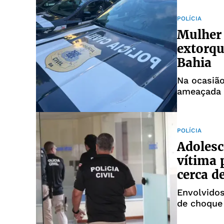
POLÍCIA
Mulher
extorqu
Bahia
Na ocasião
ameaçada 
POLÍCIA
Adolesc
vítima 
cerca d
Envolvido
de choque 