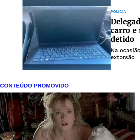
POLÍCIA
Delegad
carro e
detido
Na ocasião
extorsão