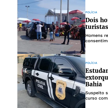
POLÍCIA
Dois ho
turista
Homens re
consentim
POLÍCIA
Estudan
extorqu
Bahia
Suspeito s
curso com 