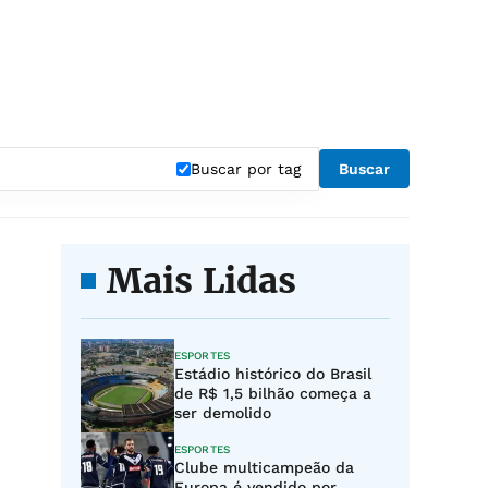
Buscar por tag
Buscar
Mais Lidas
ESPORTES
Estádio histórico do Brasil
de R$ 1,5 bilhão começa a
ser demolido
ESPORTES
Clube multicampeão da
Europa é vendido por