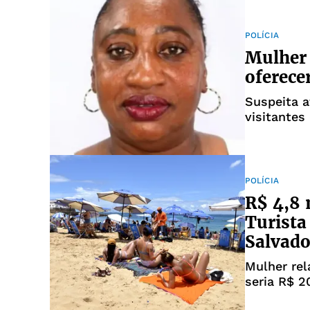
POLÍCIA
Mulher 
oferece
Suspeita a
visitantes
POLÍCIA
R$ 4,8 
Turista
Salvado
Mulher rel
seria R$ 2