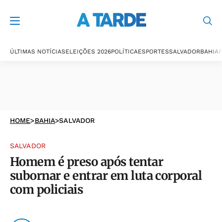
ÚLTIMAS NOTÍCIAS
ELEIÇÕES 2026
POLÍTICA
ESPORTES
SALVADOR
BAHIA
P
HOME
>
BAHIA
>
SALVADOR
SALVADOR
Homem é preso após tentar
subornar e entrar em luta corporal
com policiais