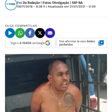
Por
Da Redação | Fotos: Divulgação | SSP-BA
08/11/2018 - 8:38 h
| Atualizada em
21/01/2021 - 0:00
OUÇA
COMPARTILHE
Nos adicione às suas
fontes
Siga o
A TARDE
no Google
preferidas