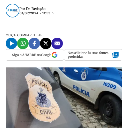
Por
Da Redação
01/07/2024 - 11:53 h
OUÇA
COMPARTILHE
Nos adicione às suas
fontes
Siga o
A TARDE
no Google
preferidas