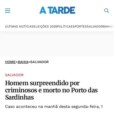
ÚLTIMAS NOTÍCIAS
ELEIÇÕES 2026
POLÍTICA
ESPORTES
SALVADOR
BAHIA
P
HOME
>
BAHIA
>
SALVADOR
SALVADOR
Homem surpreendido por
criminosos e morto no Porto das
Sardinhas
Caso aconteceu na manhã desta segunda-feira, 1