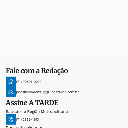
Fale com a Redação
(71) 99601-0020
jornalismoportal@grupoatarde.com.br
Assine
A TARDE
Salvador e Região Metropolitana
(71) 2886-1613
Demais localidades