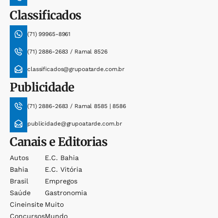
Classificados
(71) 99965-8961
(71) 2886-2683 / Ramal 8526
classificados@grupoatarde.com.br
Publicidade
(71) 2886-2683 / Ramal 8585 | 8586
publicidade@grupoatarde.com.br
Canais e Editorias
Autos
E.c. Bahia
Bahia
E.c. Vitória
Brasil
Empregos
Saúde
Gastronomia
Cineinsite
Muito
Concursos
Mundo