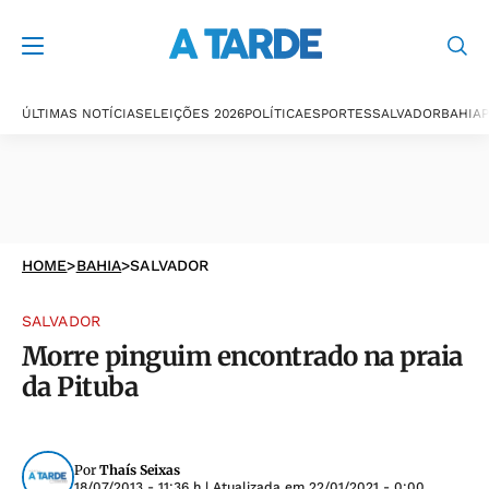
ÚLTIMAS NOTÍCIAS
ELEIÇÕES 2026
POLÍTICA
ESPORTES
SALVADOR
BAHIA
P
HOME
>
BAHIA
>
SALVADOR
SALVADOR
Morre pinguim encontrado na praia
da Pituba
Por
Thaís Seixas
18/07/2013 - 11:36 h
| Atualizada em
22/01/2021 - 0:00