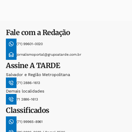
Fale com a Redação
(71) 99601-0020
jornalismoportal@grupoatarde.com.br
Assine
A TARDE
Salvador e Região Metropolitana
(71) 2886-1613
Demais localidades
71 2886-1613
Classificados
(71) 99965-8961