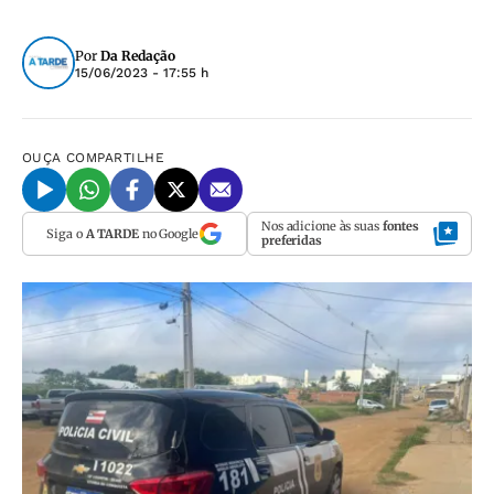
Por
Da Redação
15/06/2023 - 17:55 h
OUÇA
COMPARTILHE
Nos adicione às suas
fontes
Siga o
A TARDE
no Google
preferidas