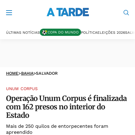
COPA DO MUNDO
ÚLTIMAS NOTÍCIAS
POLÍTICA
ELEIÇÕES 2026
SALV
HOME
>
BAHIA
>
SALVADOR
UNUM CORPUS
Operação Unum Corpus é finalizada
com 162 presos no interior do
Estado
Mais de 250 quilos de entorpecentes foram
apreendido