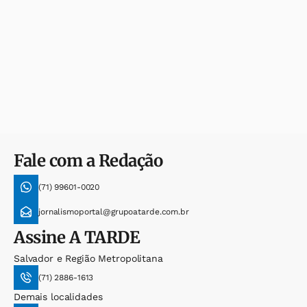
Fale com a Redação
(71) 99601-0020
jornalismoportal@grupoatarde.com.br
Assine
A TARDE
Salvador e Região Metropolitana
(71) 2886-1613
Demais localidades