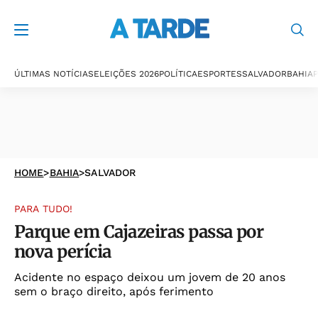
ÚLTIMAS NOTÍCIAS
ELEIÇÕES 2026
POLÍTICA
ESPORTES
SALVADOR
BAHIA
P
HOME
>
BAHIA
>
SALVADOR
PARA TUDO!
Parque em Cajazeiras passa por
nova perícia
Acidente no espaço deixou um jovem de 20 anos
sem o braço direito, após ferimento