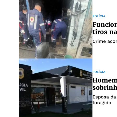
POLÍCIA
Funcion
tiros n
Crime acon
POLÍCIA
Homem 
sobrinh
Esposa da 
foragido