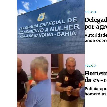
POLÍCIA
Delega
por agr
Autoridad
onde ocorr
POLÍCIA
Homem é
da ex-
Polícia ap
homem ass