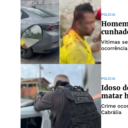
POLÍCIA
Homem é
cunhado
Vítimas se
ocorrênci
atropelad
POLÍCIA
Idoso d
matar 
Crime ocor
Cabrália