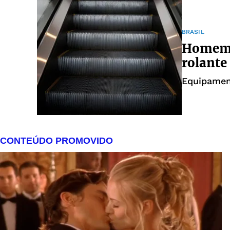
BRASIL
Homem 
rolante
Equipament