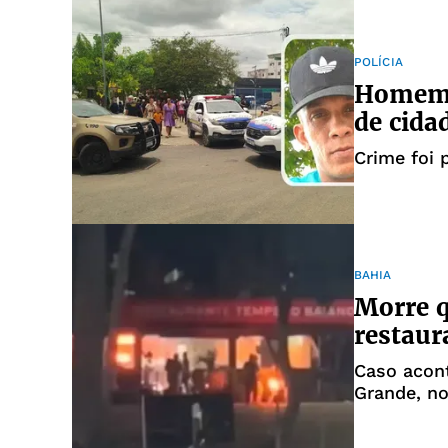
POLÍCIA
Homem é
de cida
Crime foi 
BAHIA
Morre q
restaur
Caso acont
Grande, no