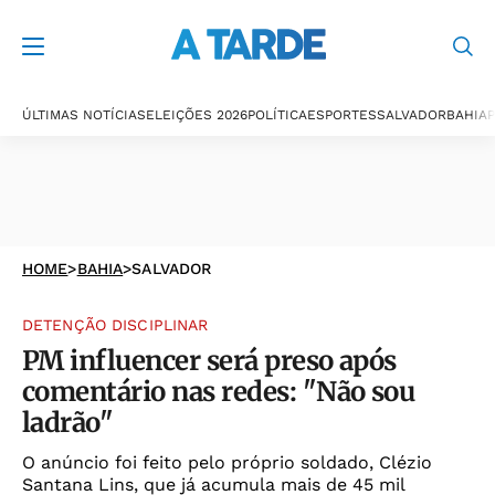
ÚLTIMAS NOTÍCIAS
ELEIÇÕES 2026
POLÍTICA
ESPORTES
SALVADOR
BAHIA
P
HOME
>
BAHIA
>
SALVADOR
DETENÇÃO DISCIPLINAR
PM influencer será preso após
comentário nas redes: "Não sou
ladrão"
O anúncio foi feito pelo próprio soldado, Clézio
Santana Lins, que já acumula mais de 45 mil