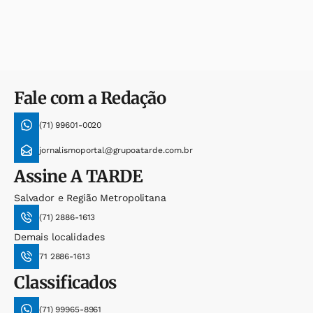
Fale com a Redação
(71) 99601-0020
jornalismoportal@grupoatarde.com.br
Assine
A TARDE
Salvador e Região Metropolitana
(71) 2886-1613
Demais localidades
71 2886-1613
Classificados
(71) 99965-8961