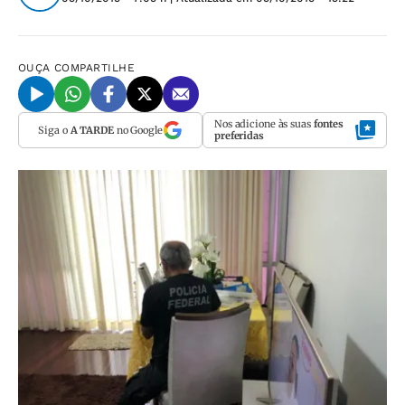
OUÇA
COMPARTILHE
Nos adicione às suas
fontes
Siga o
A TARDE
no Google
preferidas