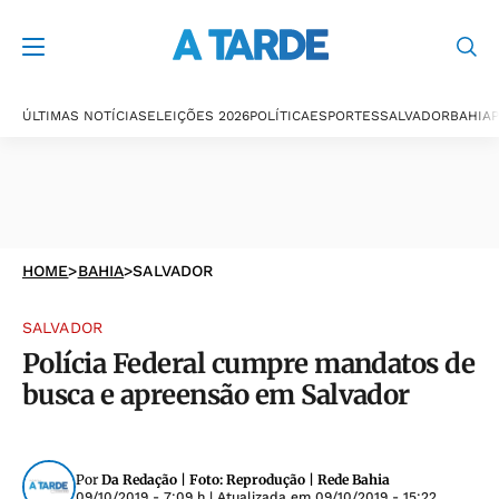
ÚLTIMAS NOTÍCIAS
ELEIÇÕES 2026
POLÍTICA
ESPORTES
SALVADOR
BAHIA
P
HOME
>
BAHIA
>
SALVADOR
SALVADOR
Polícia Federal cumpre mandatos de
busca e apreensão em Salvador
Por
Da Redação | Foto: Reprodução | Rede Bahia
09/10/2019 - 7:09 h
| Atualizada em
09/10/2019 - 15:22