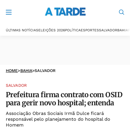
ÚLTIMAS NOTÍCIAS
ELEIÇÕES 2026
POLÍTICA
ESPORTES
SALVADOR
BAHIA
P
HOME
>
BAHIA
>
SALVADOR
SALVADOR
Prefeitura firma contrato com OSID
para gerir novo hospital; entenda
Associação Obras Sociais Irmã Dulce ficará
responsável pelo planejamento do hospital do
Homem