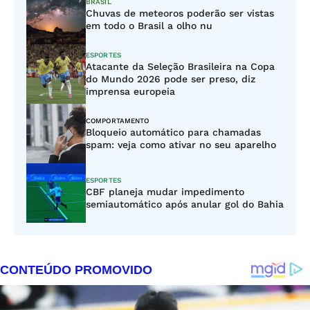
BRASIL
Chuvas de meteoros poderão ser vistas
em todo o Brasil a olho nu
ESPORTES
Atacante da Seleção Brasileira na Copa
do Mundo 2026 pode ser preso, diz
imprensa europeia
COMPORTAMENTO
Bloqueio automático para chamadas
spam: veja como ativar no seu aparelho
ESPORTES
CBF planeja mudar impedimento
semiautomático após anular gol do Bahia