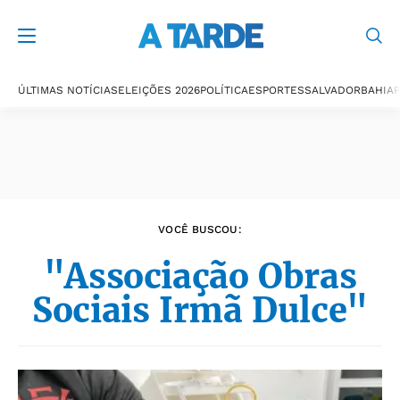
Últimas notícias
ÚLTIMAS NOTÍCIAS
ELEIÇÕES 2026
POLÍTICA
ESPORTES
SALVADOR
BAHIA
P
VOCÊ BUSCOU:
"Associação Obras
Sociais Irmã Dulce"