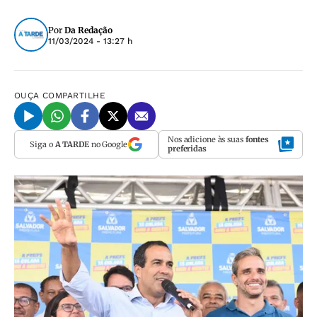
Por
Da Redação
11/03/2024 - 13:27 h
OUÇA
COMPARTILHE
Nos adicione às suas
fontes
Siga o
A TARDE
no Google
preferidas