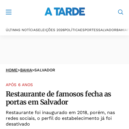
ÚLTIMAS NOTÍCIAS
ELEIÇÕES 2026
POLÍTICA
ESPORTES
SALVADOR
BAHIA
P
HOME
>
BAHIA
>
SALVADOR
APÓS 6 ANOS
Restaurante de famosos fecha as
portas em Salvador
Restaurante foi inaugurado em 2018, porém, nas
redes sociais, o perfil do estabelecimento já foi
desativado