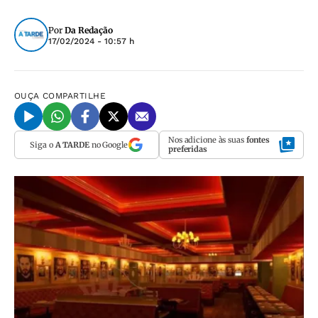
Por
Da Redação
17/02/2024 - 10:57 h
OUÇA
COMPARTILHE
Nos adicione às suas
fontes
Siga o
A TARDE
no Google
preferidas