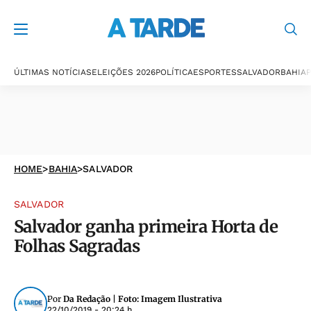
ÚLTIMAS NOTÍCIAS
ELEIÇÕES 2026
POLÍTICA
ESPORTES
SALVADOR
BAHIA
P
HOME
>
BAHIA
>
SALVADOR
SALVADOR
Salvador ganha primeira Horta de
Folhas Sagradas
Por
Da Redação | Foto: Imagem Ilustrativa
22/10/2019 - 20:24 h