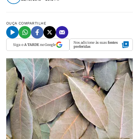
OUÇA
COMPARTILHE
Nos adicione às suas
fontes
Siga o
A TARDE
no Google
preferidas