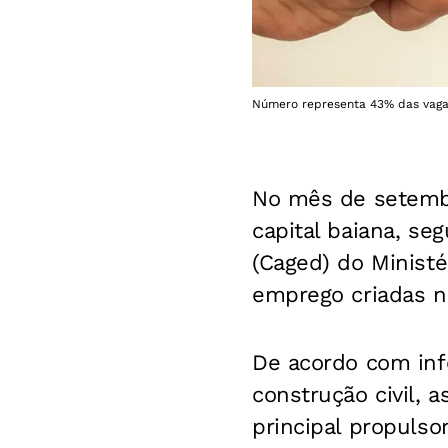
Número representa 43% das vagas
No mês de setembr
capital baiana, s
(Caged) do Minist
emprego criadas n
De acordo com inf
construção civil,
principal propulso