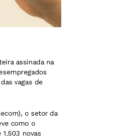
eira assinada na
 Desempregados
 das vagas de
ecom), o setor da
teve como o
e 1.503 novas