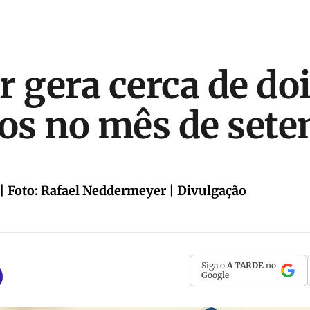
r gera cerca de do
os no mês de set
| Foto: Rafael Neddermeyer | Divulgação
Siga o
A TARDE
no
Google