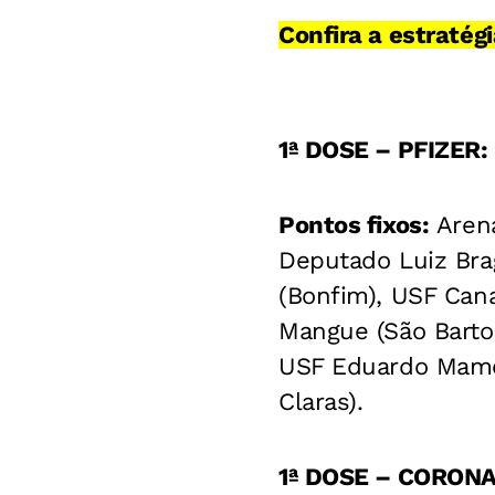
Confira a estraté
1ª DOSE – PFIZER
Pontos fixos:
Arena
Deputado Luiz Bra
(Bonfim), USF Cana
Mangue (São Barto
USF Eduardo Mame
Claras).
1ª DOSE – CORONA