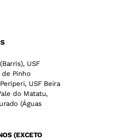
OS
Barris), USF
 de Pinho
Periperi, USF Beira
Vale do Matatu,
urado (Águas
ANOS (EXCETO