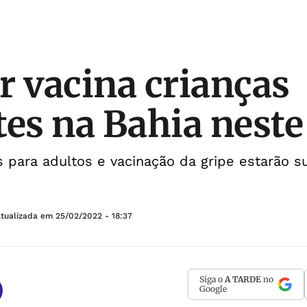
r vacina crianças
tes na Bahia nest
 para adultos e vacinação da gripe estarão 
Atualizada em
25/02/2022 - 18:37
Siga o
A TARDE
no
Google