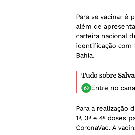
Para se vacinar é 
além de apresentar
carteira nacional 
identificação com
Bahia.
Tudo sobre
Salv
Entre no can
Para a realização 
1ª, 3ª e 4ª doses 
CoronaVac. A vaci