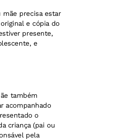
 mãe precisa estar
riginal e cópia do
stiver presente,
olescente, e
 mãe também
star acompanhado
presentado o
a criança (pai ou
onsável pela