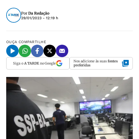
Por
Da Redação
29/01/2023 - 12:19 h
OUÇA
COMPARTILHE
Nos adicione às suas
fontes
Siga o
A TARDE
no Google
preferidas