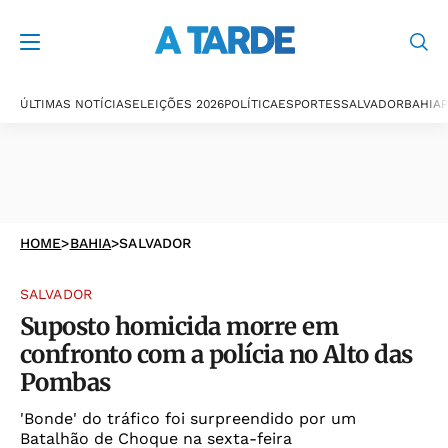
ÚLTIMAS NOTÍCIAS
ELEIÇÕES 2026
POLÍTICA
ESPORTES
SALVADOR
BAHIA
P
HOME
>
BAHIA
>
SALVADOR
SALVADOR
Suposto homicida morre em
confronto com a polícia no Alto das
Pombas
'Bonde' do tráfico foi surpreendido por um
Batalhão de Choque na sexta-feira