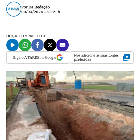
Por
Da Redação
09/04/2024 - 23:21 h
OUÇA
COMPARTILHE
Nos adicione às suas
fontes
Siga o
A TARDE
no Google
preferidas