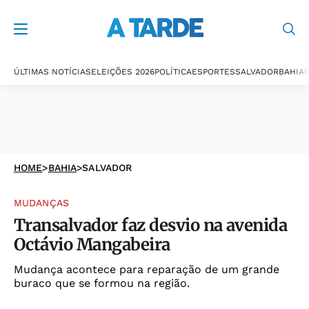
ÚLTIMAS NOTÍCIAS
ELEIÇÕES 2026
POLÍTICA
ESPORTES
SALVADOR
BAHIA
P
HOME
>
BAHIA
>
SALVADOR
MUDANÇAS
Transalvador faz desvio na avenida
Octávio Mangabeira
Mudança acontece para reparação de um grande
buraco que se formou na região.