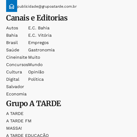
publicidade@grupoatarde.com.br
Canais e Editorias
Autos
E.c. Bahia
Bahia
E.c. Vitória
Brasil
Empregos
Saúde
Gastronomia
Cineinsite
Muito
Concursos
Mundo
Cultura
Opinião
Digital
Política
Salvador
Economia
Grupo
A TARDE
A TARDE
A TARDE FM
MASSA!
A TARDE EDUCAÇÃO