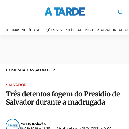
ÚLTIMAS NOTÍCIAS
ELEIÇÕES 2026
POLÍTICA
ESPORTES
SALVADOR
BAHIA
P
HOME
>
BAHIA
>
SALVADOR
SALVADOR
Três detentos fogem do Presídio de
Salvador durante a madrugada
Por
Da Redação
19/09/2018 - 11:25 h
| Atualizada em
21/01/2021 - 0:00