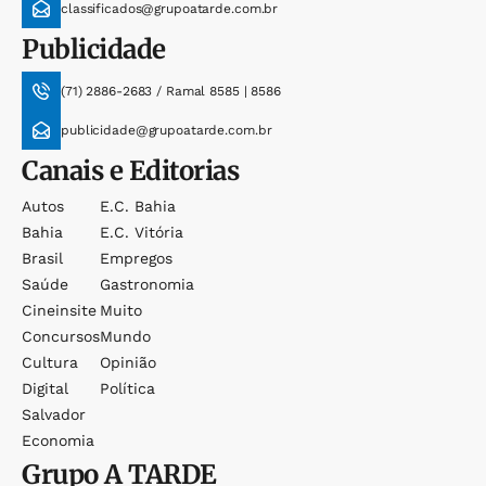
classificados@grupoatarde.com.br
Publicidade
(71) 2886-2683 / Ramal 8585 | 8586
publicidade@grupoatarde.com.br
Canais e Editorias
Autos
E.c. Bahia
Bahia
E.c. Vitória
Brasil
Empregos
Saúde
Gastronomia
Cineinsite
Muito
Concursos
Mundo
Cultura
Opinião
Digital
Política
Salvador
Economia
Grupo
A TARDE