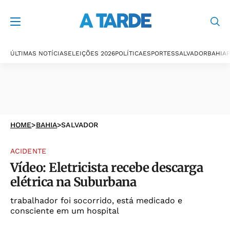
ÚLTIMAS NOTÍCIAS
ELEIÇÕES 2026
POLÍTICA
ESPORTES
SALVADOR
BAHIA
P
HOME
>
BAHIA
>
SALVADOR
ACIDENTE
Vídeo: Eletricista recebe descarga
elétrica na Suburbana
trabalhador foi socorrido, está medicado e
consciente em um hospital