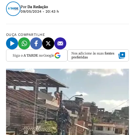
Por
Da Redação
09/05/2024 - 20:43 h
OUÇA
COMPARTILHE
Nos adicione às suas
fontes
Siga o
A TARDE
no Google
preferidas