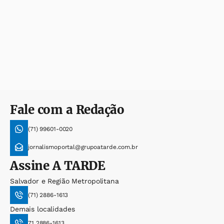
Fale com a Redação
(71) 99601-0020
jornalismoportal@grupoatarde.com.br
Assine
A TARDE
Salvador e Região Metropolitana
(71) 2886-1613
Demais localidades
71 2886-1613