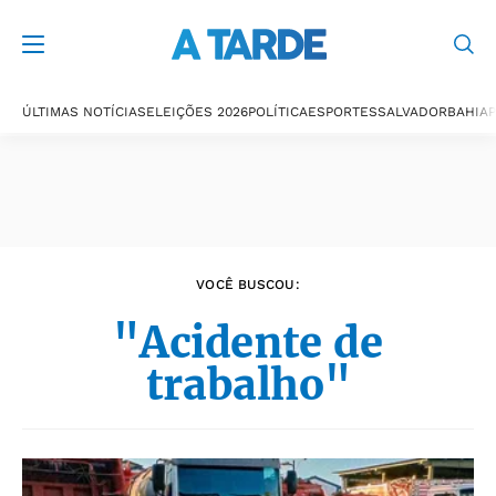
Últimas notícias
ÚLTIMAS NOTÍCIAS
ELEIÇÕES 2026
POLÍTICA
ESPORTES
SALVADOR
BAHIA
P
VOCÊ BUSCOU:
"Acidente de
trabalho"