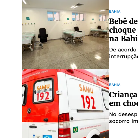
BAHIA
Bebê de
choque 
na Bahi
De acordo
interrupç
do acident
BAHIA
Criança
em choc
No desespe
socorro i