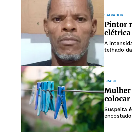
SALVADOR
Pintor 
elétric
A intensid
telhado da
BRASIL
Mulher
colocar
Suspeita é
encostado 