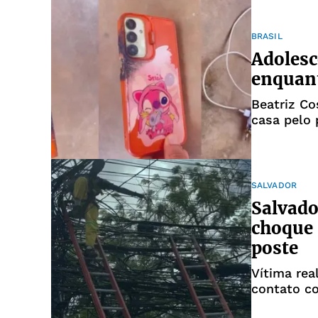
BRASIL
Adolesc
enquant
Beatriz Co
casa pelo 
SALVADOR
Salvado
choque 
poste
Vítima rea
contato co