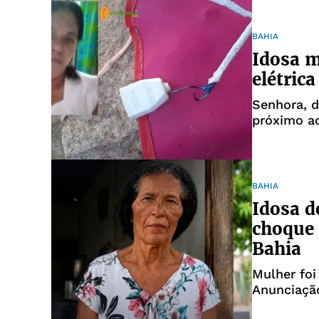
BAHIA
Idosa m
elétric
Senhora, d
próximo a
BAHIA
Idosa d
choque 
Bahia
Mulher foi
Anunciaçã