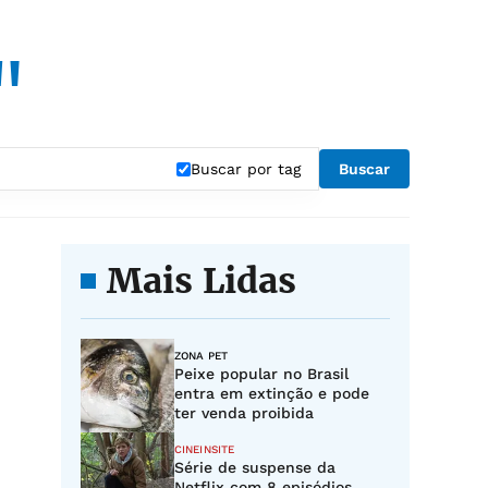
"
Buscar por tag
Buscar
Mais Lidas
ZONA PET
Peixe popular no Brasil
entra em extinção e pode
ter venda proibida
CINEINSITE
Série de suspense da
Netflix com 8 episódios