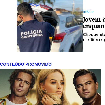
BRASIL
Jovem d
enquant
Choque el
cardiorresp