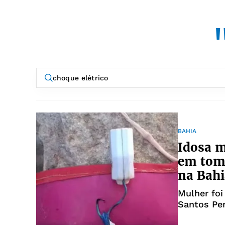
BAHIA
Idosa m
em tom
na Bahi
Mulher foi
Santos Per