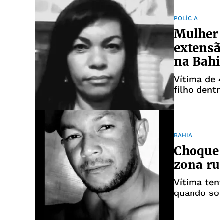
POLÍCIA
Mulher 
extensã
na Bahi
Vítima de 
filho dent
BAHIA
Choque
zona ru
Vítima te
quando so