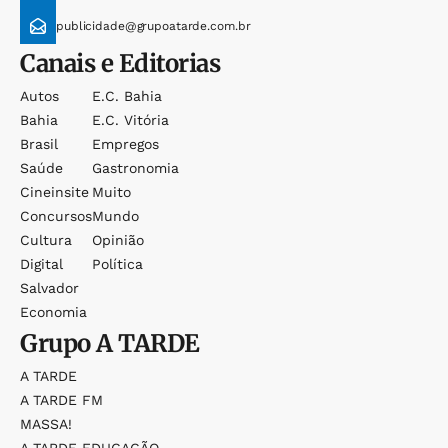
publicidade@grupoatarde.com.br
Canais e Editorias
Autos
E.c. Bahia
Bahia
E.c. Vitória
Brasil
Empregos
Saúde
Gastronomia
Cineinsite
Muito
Concursos
Mundo
Cultura
Opinião
Digital
Política
Salvador
Economia
Grupo
A TARDE
A TARDE
A TARDE FM
MASSA!