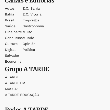
Canais e Editorias
Autos
E.c. Bahia
Bahia
E.c. Vitória
Brasil
Empregos
Saúde
Gastronomia
Cineinsite
Muito
Concursos
Mundo
Cultura
Opinião
Digital
Política
Salvador
Economia
Grupo
A TARDE
A TARDE
A TARDE FM
MASSA!
A TARDE EDUCAÇÃO
Redes
A TARDE