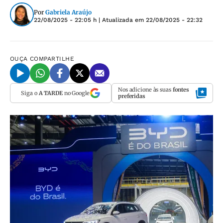
Por
Gabriela Araújo
22/08/2025 - 22:05 h
| Atualizada em
22/08/2025 - 22:32
OUÇA
COMPARTILHE
Nos adicione às suas
fontes
Siga o
A TARDE
no Google
preferidas