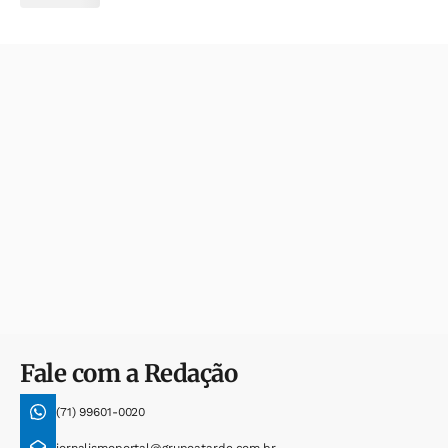
Fale com a Redação
(71) 99601-0020
jornalismoportal@grupoatarde.com.br