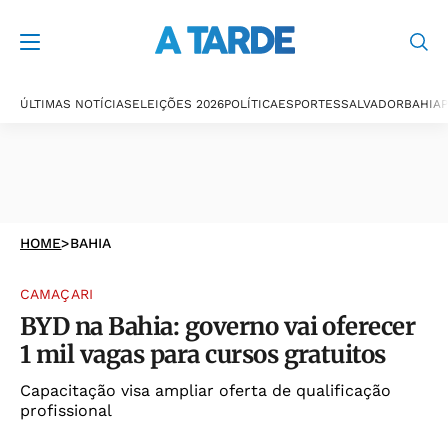
ÚLTIMAS NOTÍCIAS
ELEIÇÕES 2026
POLÍTICA
ESPORTES
SALVADOR
BAHIA
P
HOME
>
BAHIA
CAMAÇARI
BYD na Bahia: governo vai oferecer
1 mil vagas para cursos gratuitos
Capacitação visa ampliar oferta de qualificação
profissional