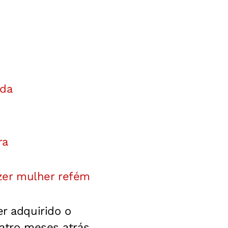
ada
ra
zer mulher refém
er adquirido o
uatro meses atrás,