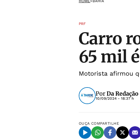
HOME
>
BAHIA
PRF
Carro r
65 mil 
Motorista afirmou q
Por
Da Redação 
10/09/2024 - 18:37 h
OUÇA
COMPARTILHE