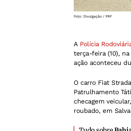
Foto: Divulgação / PRF
A
Polícia Rodoviári
terça-feira (10), n
ação aconteceu du
O carro Fiat Stra
Patrulhamento Tát
checagem veicular,
roubado, em Salva
Tudo sobre
Bahi