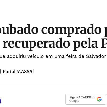
oubado comprado 
é recuperado pela
ue adquiriu veículo em uma feira de Salvador
| Portal MASSA!
Siga o
A TARDE
no
Google