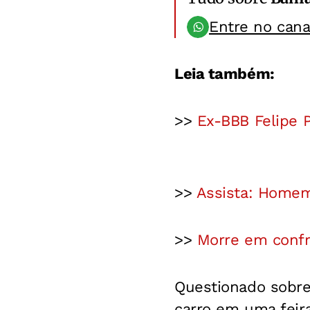
Entre no can
Leia também:
>>
Ex-BBB Felipe P
>>
Assista: Homem
>>
Morre em confr
Questionado sobre 
carro em uma feira