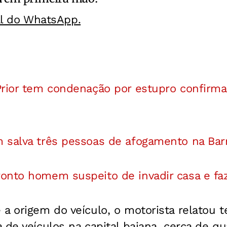
al do WhatsApp.
rior tem condenação por estupro confirm
 salva três pessoas de afogamento na Bar
onto homem suspeito de invadir casa e fa
a origem do veículo, o motorista relatou t
 de veículos na capital baiana, cerca de q