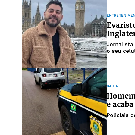
ENTRETENIME
Evarist
Inglate
Jornalista
o seu celu
BAHIA
Homem a
e acaba
Policiais 