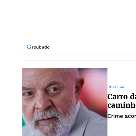
POLÍTICA
Carro d
caminho
Crime acon