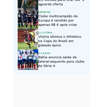
aguarda oferta
ESPORTES
Clube multicampeão da
Europa é vendido por
apenas R$ 6 após crise
E.C.VITÓRIA
Vitória elimina o Athletico
na Copa do Brasil em
goleada épica
E.C.BAHIA
Bahia anuncia saída de
lateral-esquerdo para clube
da Série A