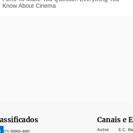
assificados
Canais e E
Autos
E.c. B
(71) 99965-8961