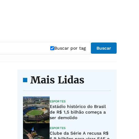
Buscar por tag
Buscar
Mais Lidas
ESPORTES
Estádio histórico do Brasil
de R$ 1,5 bilhão começa a
ser demolido
ESPORTES
Clube da Série A recusa R$
6,9 bilhões para virar SAF e