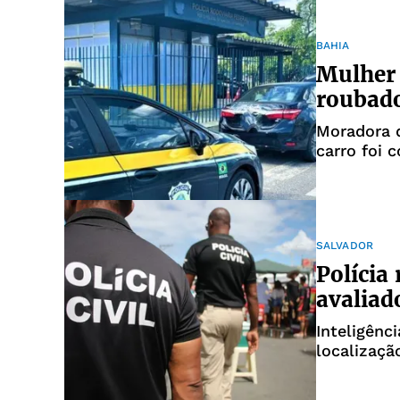
BAHIA
Mulher 
roubad
Moradora d
carro foi 
SALVADOR
Polícia 
avaliad
Inteligênc
localizaçã