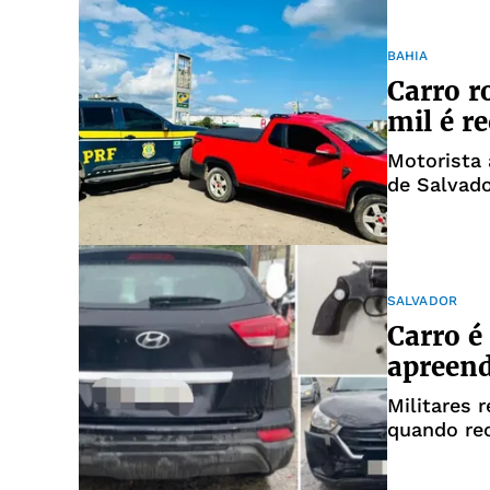
BAHIA
Carro 
mil é r
Motorista 
de Salvad
SALVADOR
Carro é
apreend
Militares 
quando re
roubado