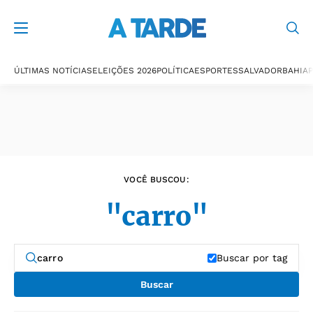
Últimas notícias
ÚLTIMAS NOTÍCIAS
ELEIÇÕES 2026
POLÍTICA
ESPORTES
SALVADOR
BAHIA
P
VOCÊ BUSCOU:
"carro"
Buscar por tag
Buscar