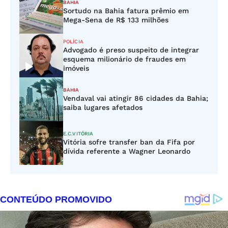
BAHIA
Sortudo na Bahia fatura prêmio em
Mega-Sena de R$ 133 milhões
POLÍCIA
Advogado é preso suspeito de integrar
esquema milionário de fraudes em
imóveis
BAHIA
Vendaval vai atingir 86 cidades da Bahia;
saiba lugares afetados
E.C.VITÓRIA
Vitória sofre transfer ban da Fifa por
dívida referente a Wagner Leonardo