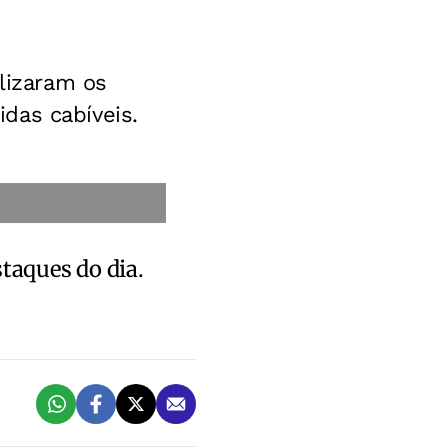
alizaram os
das cabíveis.
staques do dia.