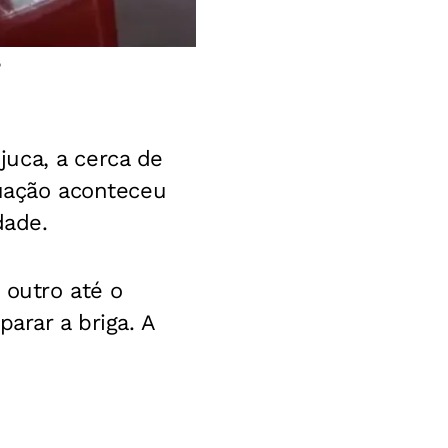
o
uca, a cerca de
tuação aconteceu
dade.
 outro até o
rar a briga. A