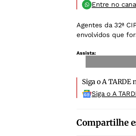
Entre no can
Agentes da 32ª CIP
envolvidos que fo
Assista:
Siga o A TARDE 
Siga o A TARD
Compartilhe e