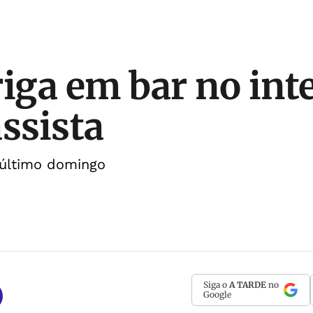
riga em bar no inte
assista
último domingo
Siga o
A TARDE
no
Google