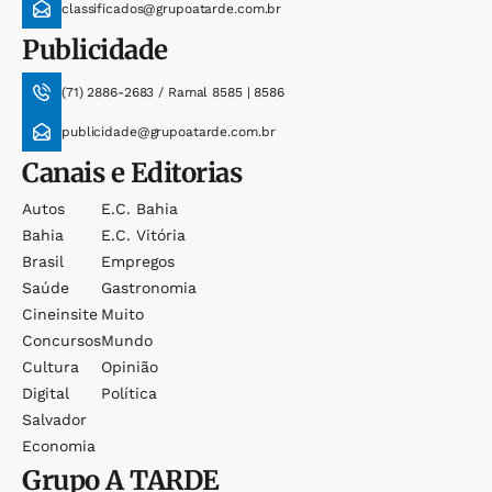
classificados@grupoatarde.com.br
Publicidade
(71) 2886-2683 / Ramal 8585 | 8586
publicidade@grupoatarde.com.br
Canais e Editorias
Autos
E.c. Bahia
Bahia
E.c. Vitória
Brasil
Empregos
Saúde
Gastronomia
Cineinsite
Muito
Concursos
Mundo
Cultura
Opinião
Digital
Política
Salvador
Economia
Grupo
A TARDE