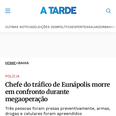
ÚLTIMAS NOTÍCIAS
ELEIÇÕES 2026
POLÍTICA
ESPORTES
SALVADOR
BAHIA
P
HOME
>
BAHIA
POLÍCIA
Chefe do tráfico de Eunápolis morre
em confronto durante
megaoperação
Três pessoas foram presas preventivamente, armas,
drogas e celulares foram apreendidos