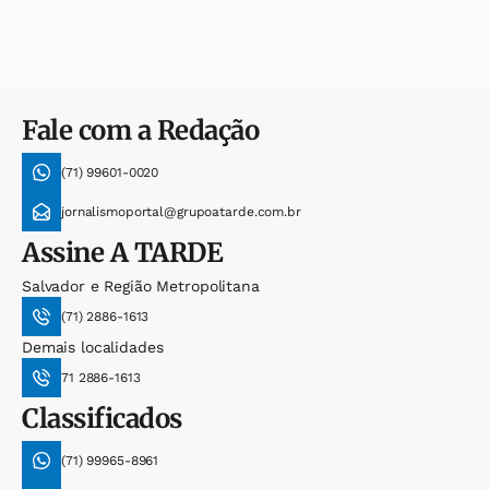
Fale com a Redação
(71) 99601-0020
jornalismoportal@grupoatarde.com.br
Assine
A TARDE
Salvador e Região Metropolitana
(71) 2886-1613
Demais localidades
71 2886-1613
Classificados
(71) 99965-8961