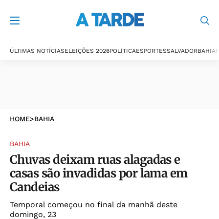
ÚLTIMAS NOTÍCIAS
ELEIÇÕES 2026
POLÍTICA
ESPORTES
SALVADOR
BAHIA
P
HOME
>
BAHIA
BAHIA
Chuvas deixam ruas alagadas e
casas são invadidas por lama em
Candeias
Temporal começou no final da manhã deste
domingo, 23