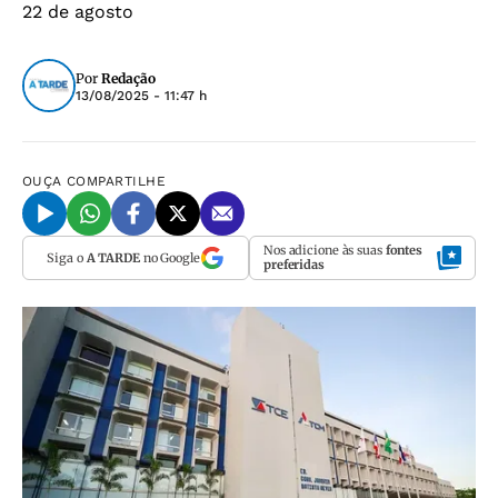
22 de agosto
Por
Redação
13/08/2025 - 11:47 h
OUÇA
COMPARTILHE
Nos adicione às suas
fontes
Siga o
A TARDE
no Google
preferidas