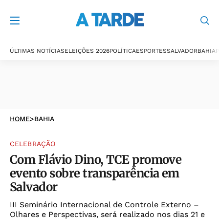
ÚLTIMAS NOTÍCIAS
ELEIÇÕES 2026
POLÍTICA
ESPORTES
SALVADOR
BAHIA
P
HOME
>
BAHIA
CELEBRAÇÃO
Com Flávio Dino, TCE promove
evento sobre transparência em
Salvador
III Seminário Internacional de Controle Externo –
Olhares e Perspectivas, será realizado nos dias 21 e