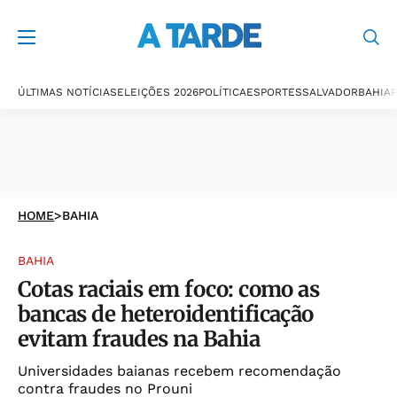
ÚLTIMAS NOTÍCIAS
ELEIÇÕES 2026
POLÍTICA
ESPORTES
SALVADOR
BAHIA
P
HOME
>
BAHIA
BAHIA
Cotas raciais em foco: como as
bancas de heteroidentificação
evitam fraudes na Bahia
Universidades baianas recebem recomendação
contra fraudes no Prouni