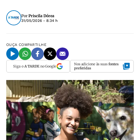
Por
Priscila Dórea
31/05/2026 - 8:34 h
OUÇA
COMPARTILHE
Nos adicione às suas
fontes
Siga o
A TARDE
no Google
preferidas