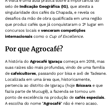
A visita é uma aula prática sobre a importância do
selo de
Indicação Geográfica (IG)
, que atesta a
singularidade dos cafés da Chapada, e revela os
desafios da mão de obra qualificada em uma região
que produz cafés que já conquistaram o 2º lugar em
concursos locais e
venceram competições
internacionais
como o
Cup of Excellence
.
Por que Agrocafé?
A história do
Agrocafé Igaraçu
começa em 2018, mas
suas raízes são mais profundas, vindo de uma família
de
cafeicultores
, passando por bisa e avô de Tadeane.
Localizada em uma área que, historicamente,
pertencia ao distrito de Igaraçu (hoje
Ibicoara
e que
fazia parte de Mucugê), a fazenda se tornou um
ponto de excelência na produção de
cafés especiais
.
A escolha do nome "
Agrocafé
" não é mero acaso.