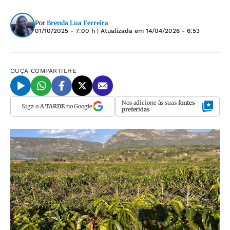
Por
Brenda Lua Ferreira
01/10/2025 - 7:00 h
| Atualizada em
14/04/2026 - 6:53
OUÇA
COMPARTILHE
Nos adicione às suas
fontes
Siga o
A TARDE
no Google
preferidas