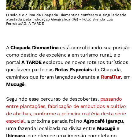
O solo e o clima da Chapada Diamantina conferem a singularidade
atestada pela Indicação Geográfica (IG) - Foto: Brenda Lua
Ferreira/AG. A TARDE
A
Chapada Diamantina
está consolidando sua posição
como destino de excelência em turismo rural, e o
portal
A TARDE
explorou os novos roteiros turísticos
que fazem parte das
Rotas Especiais
da Chapada,
caminhos que foram lançados durante a
RuralTur
, em
Mucugê
.
Seguindo esse percurso de descobertas,
passando
entre plantações, fabricação de embutidos e cultivo
de abelhas, conforme a primeira matéria desta série
especial
, a próxima parada foi no
Agrocafé Igaraçu
,
uma fazenda localizada na divisa entre
Mucugê
e
Ibicoara
, que oferece uma imersão completa no