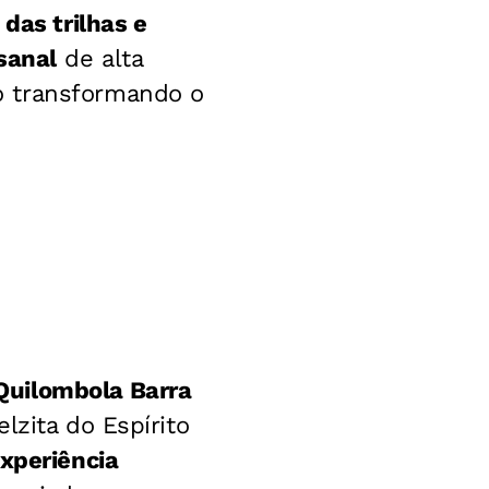
das trilhas e
sanal
de alta
o transformando o
uilombola Barra
elzita do Espírito
xperiência