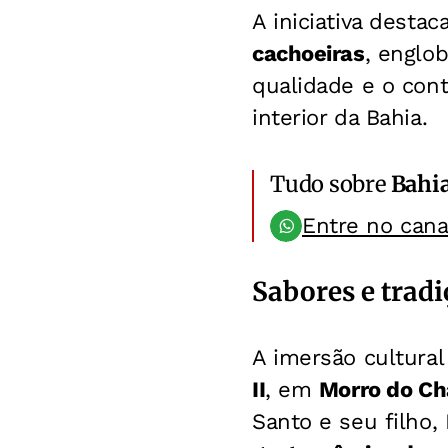
A iniciativa desta
cachoeiras
, englo
qualidade e o con
interior da Bahia.
Tudo sobre
Bahi
Entre no can
Sabores e trad
A imersão cultura
II
, em
Morro do C
Santo e seu filho