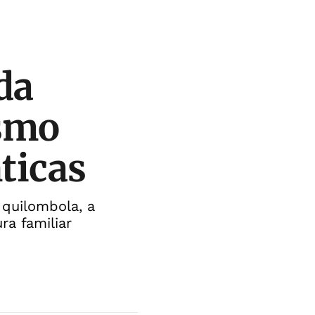
da
ismo
ticas
quilombola, a
ra familiar