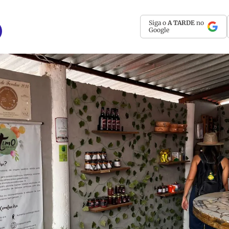
Siga o
A TARDE
no
Google