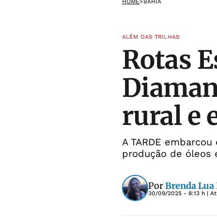
HOME
>
BAHIA
ALÉM DAS TRILHAS
Rotas E
Diaman
rural e
A TARDE embarcou e
produção de óleos e
Por
Brenda Lua 
30/09/2025 - 8:13 h
| A