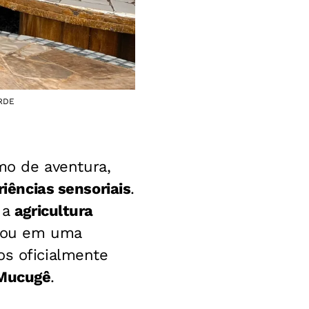
ARDE
mo de aventura,
riências sensoriais
.
 a
agricultura
ou em uma
os oficialmente
Mucugê
.