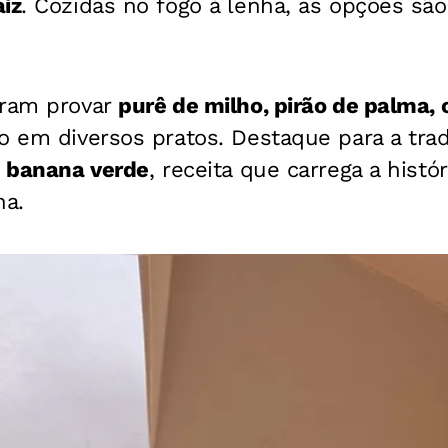
iz
. Cozidas no fogo à lenha, as opções são
eram provar
purê de milho, pirão de palma, 
o em diversos pratos. Destaque para a trad
 banana verde
, receita que carrega a histó
na.