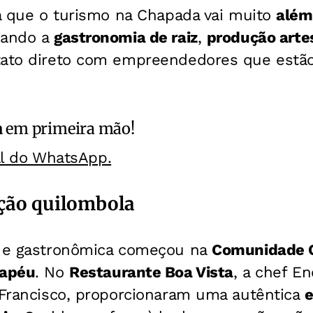
ca que o turismo na Chapada vai muito
além 
bando a
gastronomia de raiz
,
produção arte
tato direto com empreendedores que estã
a
em primeira mão!
al do WhatsApp.
ição quilombola
l e gastronômica começou na
Comunidade Q
hapéu
. No
Restaurante Boa Vista
, a chef En
, Francisco, proporcionaram uma autêntica
e