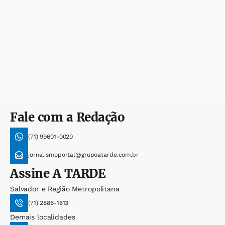
Fale com a Redação
(71) 99601-0020
jornalismoportal@grupoatarde.com.br
Assine
A TARDE
Salvador e Região Metropolitana
(71) 2886-1613
Demais localidades