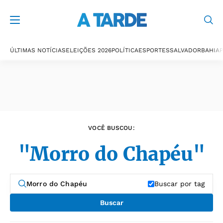
Últimas notícias
ÚLTIMAS NOTÍCIAS
ELEIÇÕES 2026
POLÍTICA
ESPORTES
SALVADOR
BAHIA
P
VOCÊ BUSCOU:
"Morro do Chapéu"
Buscar por tag
Buscar