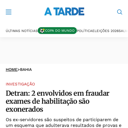
COPA DO MUNDO
ÚLTIMAS NOTÍCIAS
POLÍTICA
ELEIÇÕES 2026
SALV
HOME
>
BAHIA
INVESTIGAÇÃO
Detran: 2 envolvidos em fraudar
exames de habilitação são
exonerados
Os ex-servidores são suspeitos de participarem de
um esquema que adulterava resultados de provas e