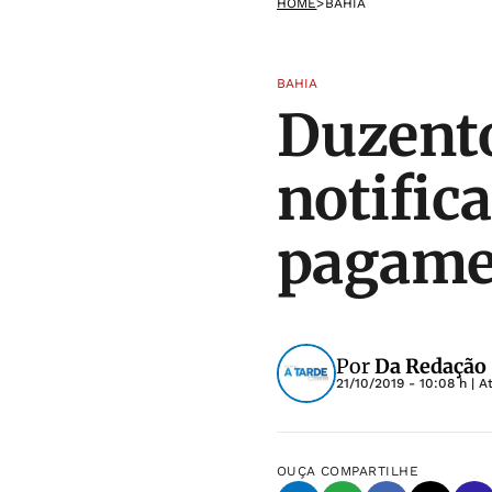
HOME
>
BAHIA
BAHIA
Duzento
notific
pagame
Por
Da Redação |
21/10/2019 - 10:08 h
| A
OUÇA
COMPARTILHE