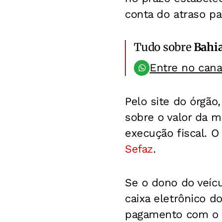
conta do atraso par
Tudo sobre
Bahi
Entre no can
Pelo site do órgã
sobre o valor da 
execução fiscal. O
Sefaz
.
Se o dono do veícu
caixa eletrônico d
pagamento com o n