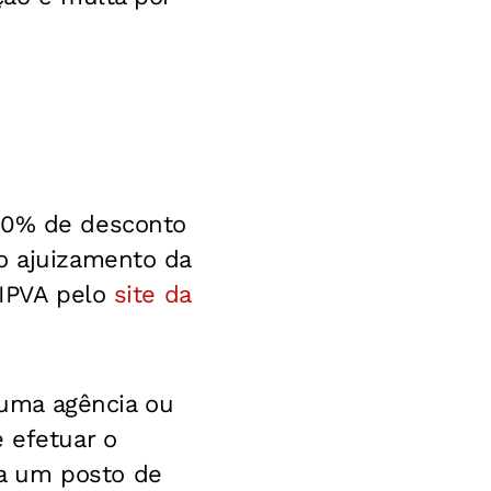
 70% de desconto
o ajuizamento da
 IPVA pelo
site da
a uma agência ou
 efetuar o
a um posto de