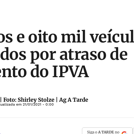
s e oito mil veícu
ados por atraso de
nto do IPVA
 Foto: Shirley Stolze | Ag A Tarde
tualizada em
21/01/2021 - 0:00
Siga o
A TARDE
no