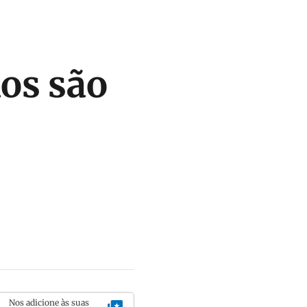
los são
Nos adicione às suas