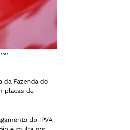
Tarde
ia da Fazenda do
m placas de
agamento do IPVA
ção e multa por