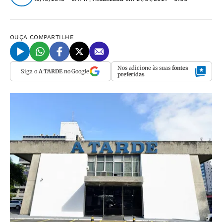
OUÇA
COMPARTILHE
Nos adicione às suas
fontes
Siga o
A TARDE
no Google
preferidas