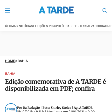
ÚLTIMAS NOTÍCIAS
ELEIÇÕES 2026
POLÍTICA
ESPORTES
SALVADOR
BAHIA
P
HOME
>
BAHIA
BAHIA
Edição comemorativa de A TARDE é
disponibilizada em PDF; confira
Por
Da Redação | Foto: Shirley Stolze | Ag. A TARDE
15/10/2019 - 9:11 h
| Atualizada em
21/01/2021 - 0:00