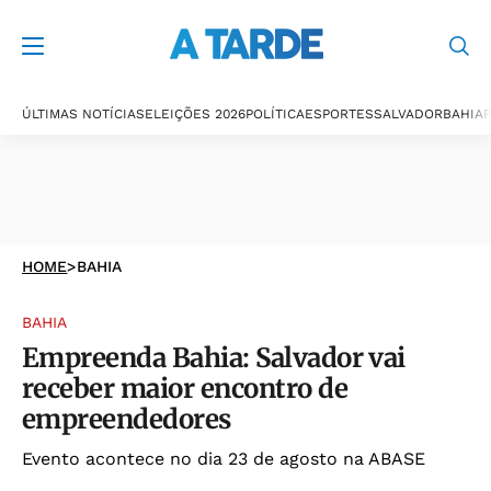
ÚLTIMAS NOTÍCIAS
ELEIÇÕES 2026
POLÍTICA
ESPORTES
SALVADOR
BAHIA
P
HOME
>
BAHIA
BAHIA
Empreenda Bahia: Salvador vai
receber maior encontro de
empreendedores
Evento acontece no dia 23 de agosto na ABASE