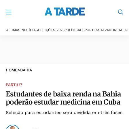
ÚLTIMAS NOTÍCIAS
ELEIÇÕES 2026
POLÍTICA
ESPORTES
SALVADOR
BAHIA
P
HOME
>
BAHIA
PARTIU?
Estudantes de baixa renda na Bahia
poderão estudar medicina em Cuba
Seleção para estudantes será dividida em três fases