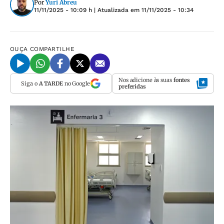
Por
Yuri Abreu
11/11/2025 - 10:09 h
| Atualizada em
11/11/2025 - 10:34
OUÇA
COMPARTILHE
Nos adicione às suas
fontes
Siga o
A TARDE
no Google
preferidas