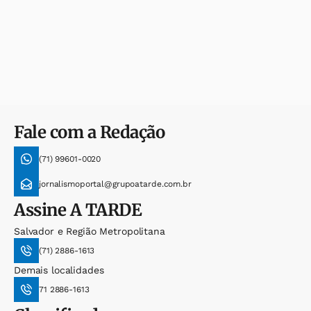
Fale com a Redação
(71) 99601-0020
jornalismoportal@grupoatarde.com.br
Assine
A TARDE
Salvador e Região Metropolitana
(71) 2886-1613
Demais localidades
71 2886-1613