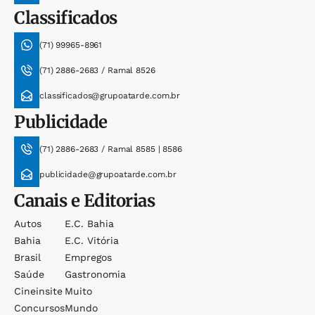
Classificados
(71) 99965-8961
(71) 2886-2683 / Ramal 8526
classificados@grupoatarde.com.br
Publicidade
(71) 2886-2683 / Ramal 8585 | 8586
publicidade@grupoatarde.com.br
Canais e Editorias
Autos
E.c. Bahia
Bahia
E.c. Vitória
Brasil
Empregos
Saúde
Gastronomia
Cineinsite
Muito
Concursos
Mundo