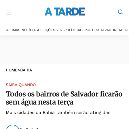
ÚLTIMAS NOTÍCIAS
ELEIÇÕES 2026
POLÍTICA
ESPORTES
SALVADOR
BAHIA
P
HOME
>
BAHIA
SAIBA QUANDO
Todos os bairros de Salvador ficarão
sem água nesta terça
Mais cidades da Bahia também serão atingidas