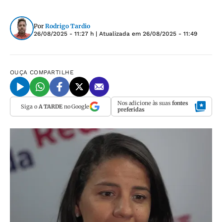
Por
Rodrigo Tardio
26/08/2025 - 11:27 h
| Atualizada em
26/08/2025 - 11:49
OUÇA
COMPARTILHE
Nos adicione às suas
fontes
Siga o
A TARDE
no Google
preferidas