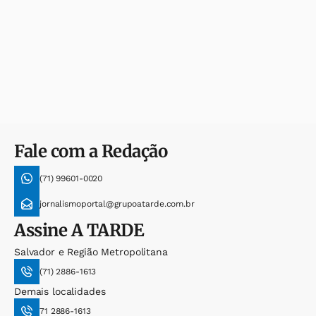
Fale com a Redação
(71) 99601-0020
jornalismoportal@grupoatarde.com.br
Assine
A TARDE
Salvador e Região Metropolitana
(71) 2886-1613
Demais localidades
71 2886-1613