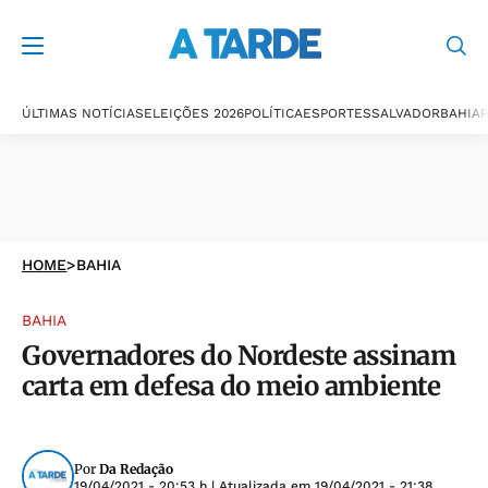
ÚLTIMAS NOTÍCIAS
ELEIÇÕES 2026
POLÍTICA
ESPORTES
SALVADOR
BAHIA
P
HOME
>
BAHIA
BAHIA
Governadores do Nordeste assinam
carta em defesa do meio ambiente
Por
Da Redação
19/04/2021 - 20:53 h
| Atualizada em
19/04/2021 - 21:38