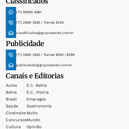
Classificados
(71) 99965-8961
(71) 2886-2683 / Ramal 8526
classificados@grupoatarde.com.br
Publicidade
(71) 2886-2683 / Ramal 8585 | 8586
publicidade@grupoatarde.com.br
Canais e Editorias
Autos
E.c. Bahia
Bahia
E.c. Vitória
Brasil
Empregos
Saúde
Gastronomia
Cineinsite
Muito
Concursos
Mundo
Cultura
Opinião