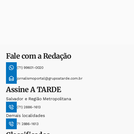
Fale com a Redação
(71) 99601-0020
jornalismoportal@grupoatarde.com.br
Assine
A TARDE
Salvador e Região Metropolitana
(71) 2886-1613
Demais localidades
71 2886-1613