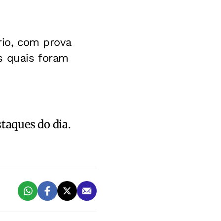
ório, com prova
s quais foram
staques do dia.