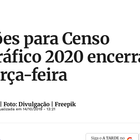
ões para Censo
áfico 2020 encer
rça-feira
| Foto: Divulgação | Freepik
tualizada em
14/10/2019 - 13:21
Siga o
A TARDE
no