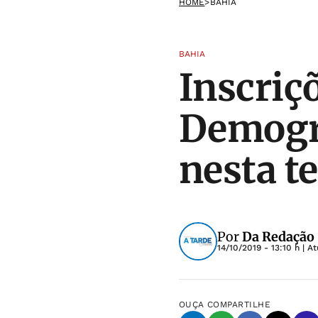
HOME
>
BAHIA
BAHIA
Inscriç
Demogr
nesta te
Por
Da Redação 
14/10/2019 - 13:10 h
| A
OUÇA
COMPARTILHE