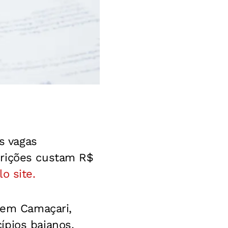
s vagas
crições custam R$
o site.
s em Camaçari,
ípios baianos,